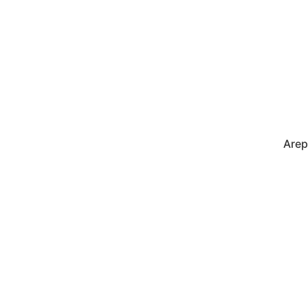
Arep
te Teigtasche
Rund
g und Salsa
Sals
Ausw
pull
ders
Hack
eisch,
Cher
m Soja-Hack
eganem