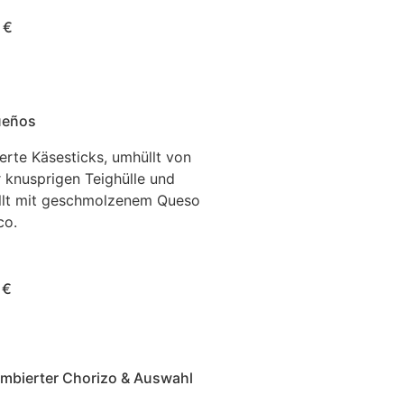
 €
ueños
tierte Käsesticks, umhüllt von
r knusprigen Teighülle und
llt mit geschmolzenem Queso
co.
 €
mbierter Chorizo & Auswahl