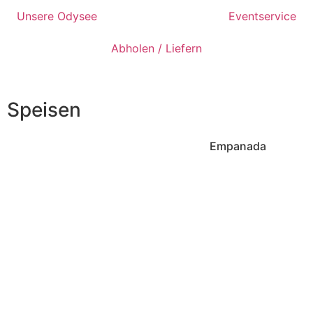
Unsere Odysee
Speisekarte
Eventservice
Abholen / Liefern
Speisen
Empanada
Eine kleine frittier
aus Mais mit Füllun
nach Wahl.
Auswahl aus beson
zubereitetem Rindfl
Hähnchen, Vegane
oder Spinat mit v