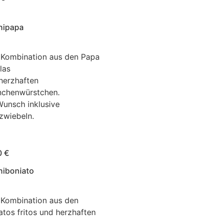
hipapa
 Kombination aus den Papa
las
herzhaften
chenwürstchen.
Wunsch inklusive
zwiebeln.
0 €
hiboniato
 Kombination aus den
atos fritos und herzhaften