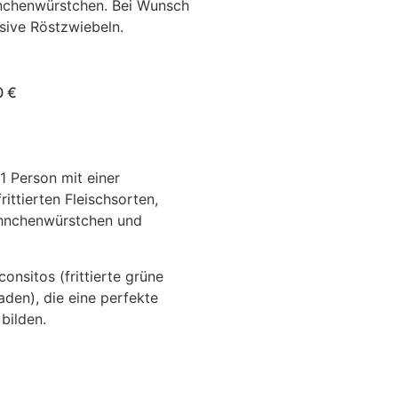
chenwürstchen. Bei Wunsch
usive Röstzwiebeln.
0 €
1 Person mit einer
ittierten Fleischsorten,
Hähnchenwürstchen und
onsitos (frittierte grüne
aden), die eine perfekte
bilden.