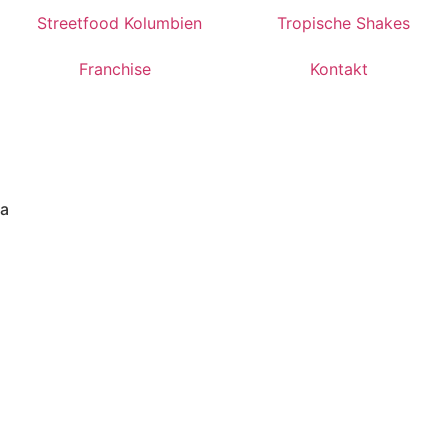
Streetfood Kolumbien
Tropische Shakes
Franchise
Kontakt
a
er Maisfladen mit Füllung und
a nach Wahl.
ahl aus pulled Hähnchen,
ed Rindfleisch, Veganem Soja-
 oder Schafskäse mit
rytomaten.