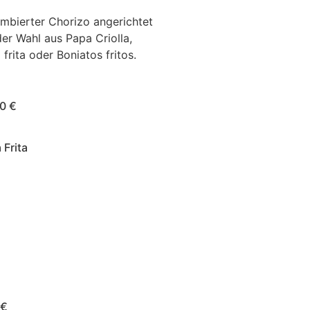
mbierter Chorizo angerichtet
der Wahl aus Papa Criolla,
 frita oder Boniatos fritos.
0 €
 Frita
prig frittierte Maniok-
eln, außen goldbraun und
n zart und cremig. Eine
ische und einzigartige
age.
 €