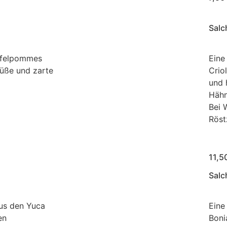
Salc
offelpommes
Eine
Süße und zarte
Criol
und 
Hähn
Bei 
Röst
11,5
Salc
us den Yuca
Eine
en
Boni