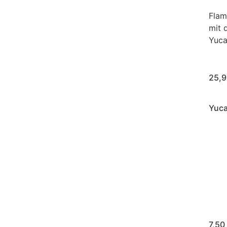
horizo aus
Flam
viert in einer
mit 
chale. Am Tisch
Yuca
25,9
Yuca
artoffelsorte
Knus
h bekannt als
Wurz
artoffeln“. Sie
inne
 ihre weiche,
trop
 ihren
Beil
hmack aus.
7,50