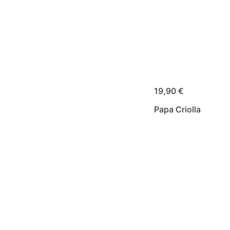
Kräftig gewürzte C
Schweinefleisch, ser
traditionellen Tons
flambiert.
19,90 €
Papa Criolla
Eine kleine, gelbe K
aus Kolumbien. Auc
„Praline unter den K
zeichnet sich durch
buttrige Textur und
einzigartigen Gesc