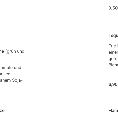
9,50
Teq
Frit
ne (grün und
eine
gefü
Blan
camole und
pulled
anem Soja-
6,90
izo
Flam